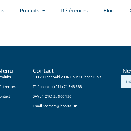
os
Produits
Références
Blog
Menu
Contact
Ne
roduits
100 Z.I Ksar Said 2086 Douar Hicher Tunis
éférences
Téléphone :
(+216) 71 548 888
ontact
SAV :
(+216) 25 900 130
Email :
contact@leportail.tn